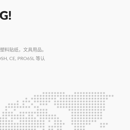
G!
冷静贴
壁塑料贴纸，文具用品。
 CE, PRO65L 等认
M DOWN
ICKER
一个宁静、放松的环境