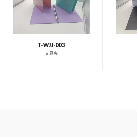
WE HAVE
INCRE
T-WJJ-003
DESIG
文具夹
THOUSANDS OF HELMETS TO CHOOS